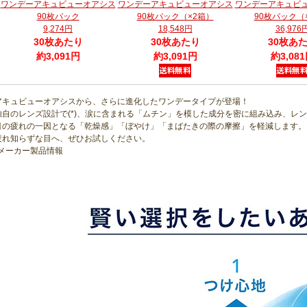
ワンデーアキュビューオアシス
ワンデーアキュビューオアシス
ワンデーアキュビ
90枚パック
90枚パック（×2箱）
90枚パック（
9,274円
18,548円
36,976
30枚あたり
30枚あたり
30枚あ
約3,091円
約3,091円
約3,08
アキュビューオアシスから、さらに進化したワンデータイプが登場！
独自のレンズ設計で(*)、涙に含まれる「ムチン」を模した成分を密に組み込み、レ
目の疲れの一因となる「乾燥感」「ぼやけ」「まばたきの際の摩擦」を軽減します。
疲れ知らずな目へ、ぜひお試しください。
*メーカー製品情報