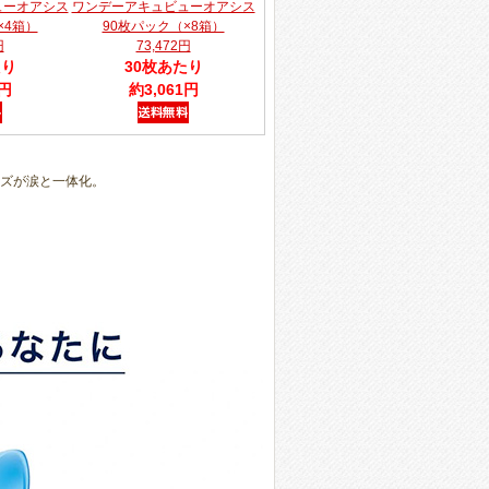
ューオアシス
ワンデーアキュビューオアシス
×4箱）
90枚パック（×8箱）
円
73,472円
たり
30枚あたり
1円
約3,061円
ンズが涙と一体化。