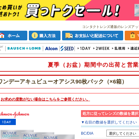
コンタクトレンズ通販のレンズアッ
夏季（お盆）期間中の出荷と営業
ワンデーアキュビューオアシス90枚パック（×6箱）
お求めの度数がない場合は
こちら
をご参照ください。
処方に従ってレンズの数値を選択
▼
右目
の数値を選択してください
BC/DIA