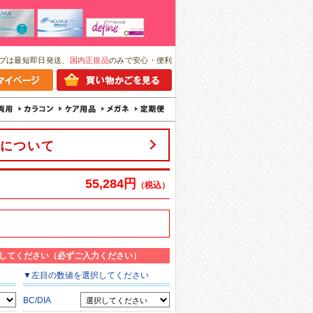
プは最短即日発送、
国内正規品
のみで安心・便利
について
55,284円
（税込）
してください（必ずご入力ください）
▼
左目
の数値を選択してください
BC/DIA