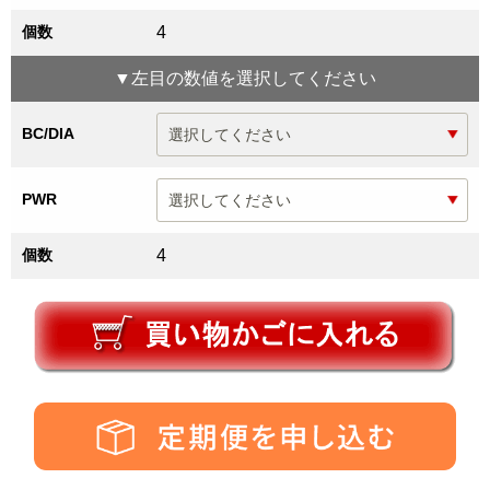
個数
4
▼
左目
の数値を選択してください
BC/DIA
PWR
個数
4