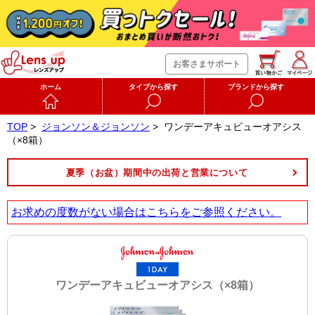
お客さまサポート
ホーム
タイプから探す
ブランドから探す
TOP
>
ジョンソン＆ジョンソン
>
ワンデーアキュビューオアシス
（×8箱）
夏季（お盆）期間中の出荷と営業について
お求めの度数がない場合は
こちら
をご参照ください。
ワンデーアキュビューオアシス（×8箱）