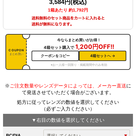
3,584円(税込)
1箱あたり 約1,792円
今ならまとめ買いがお得！
1,200円OFF!!
4箱セット購入で
COUPON
まとめ買い
クーポンをコピー
4箱セットへ →
※お一人様一回限り・掲載期間中のみ有効
※
ご注文数量やレンズデータによっては、メーカー直送
に
て発送させていただく場合がございます
。
処方に従ってレンズの数値を選択してください
（必ずご入力ください）
▼
右目
の数値を選択してください
BC/DIA