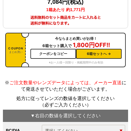
7,084円(税込)
1箱あたり 約1,771円
今ならまとめ買いがお得！
1,800円OFF!!
6箱セット購入で
COUPON
まとめ買い
クーポンをコピー
6箱セットへ →
※お一人様一回限り・掲載期間中のみ有効
※
ご注文数量やレンズデータによっては、メーカー直送
に
て発送させていただく場合がございます
。
処方に従ってレンズの数値を選択してください
（必ずご入力ください）
▼
右目
の数値を選択してください
BC/DIA