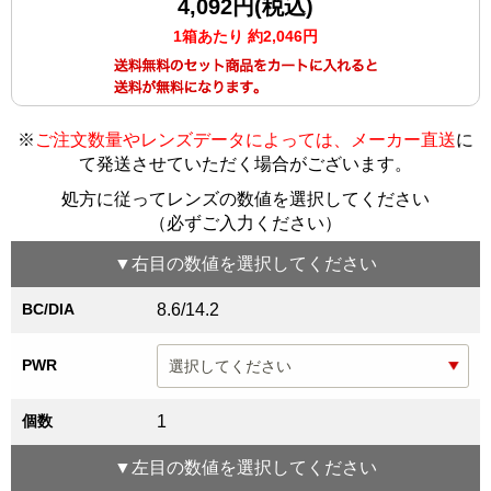
4,092円(税込)
1箱あたり 約2,046円
※
ご注文数量やレンズデータによっては、メーカー直送
に
て発送させていただく場合がございます
。
処方に従ってレンズの数値を選択してください
（必ずご入力ください）
▼
右目
の数値を選択してください
BC/DIA
8.6/14.2
PWR
個数
1
▼
左目
の数値を選択してください