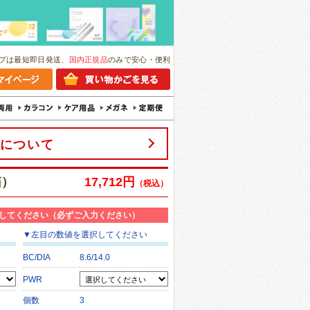
プは最短即日発送、
国内正規品
のみで安心・便利
について
箱）
17,712円
（税込）
してください（必ずご入力ください）
▼
左目
の数値を選択してください
BC/DIA
8.6/14.0
PWR
個数
3