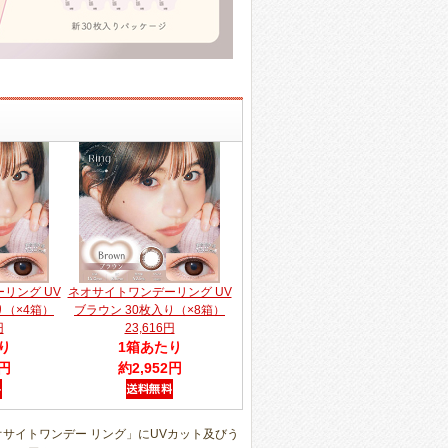
リング UV
ネオサイトワンデーリング UV
り（×4箱）
ブラウン 30枚入り（×8箱）
円
23,616円
り
1箱あたり
2円
約2,952円
オサイトワンデー リング」にUVカット及びう