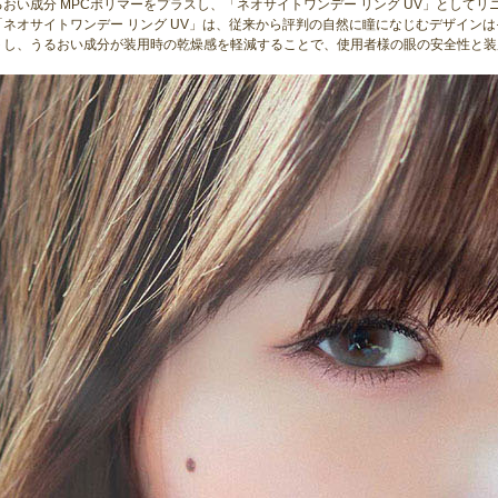
るおい成分 MPCポリマーをプラスし、「ネオサイトワンデー リング UV」としてリ
「ネオサイトワンデー リング UV」は、従来から評判の自然に瞳になじむデザイン
トし、うるおい成分が装用時の乾燥感を軽減することで、使用者様の眼の安全性と装