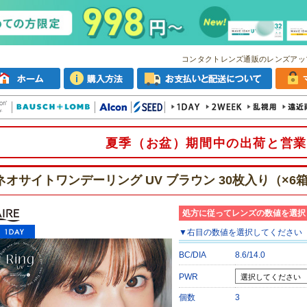
コンタクトレンズ通販のレンズアッ
夏季（お盆）期間中の出荷と営業
ネオサイトワンデーリング UV ブラウン 30枚入り（×6
処方に従ってレンズの数値を選択
▼
右目
の数値を選択してください
BC/DIA
8.6/14.0
PWR
個数
3