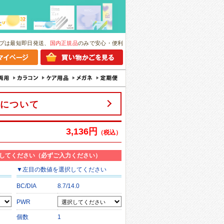
プは最短即日発送、
国内正規品
のみで安心・便利
について
3,136円
（税込）
してください（必ずご入力ください）
▼
左目
の数値を選択してください
BC/DIA
8.7/14.0
PWR
個数
1