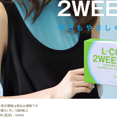
※表示価格は税込み価格です
片眼3ヶ月／1箱6枚入
IA:(直径)：14mm