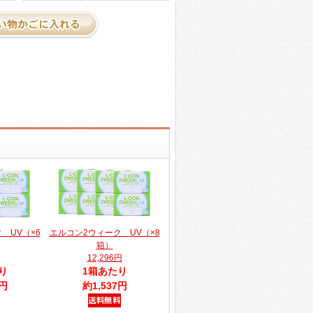
 UV（×6
エルコン2ウィーク UV（×8
箱）
12,296円
り
1箱あたり
7円
約1,537円