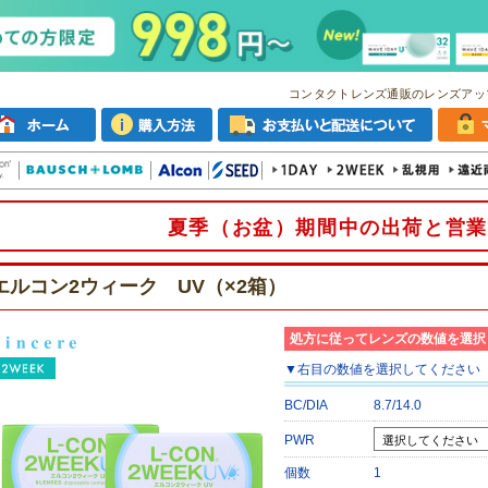
コンタクトレンズ通販のレンズアッ
夏季（お盆）期間中の出荷と営業
エルコン2ウィーク UV（×2箱）
処方に従ってレンズの数値を選択
▼
右目
の数値を選択してください
BC/DIA
8.7/14.0
PWR
個数
1