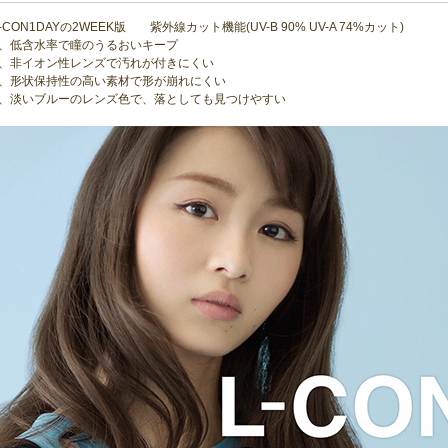
-CON1DAYの2WEEK版 紫外線カット機能(UV-B 90% UV-A 74%カット)
1、低含水率で瞳のうるおいキープ
2、非イオン性レンズで汚れが付きにくい
3、形状保持性の高い素材で形が崩れにくい
4、淡いブルーのレンズ色で、落としても見つけやすい