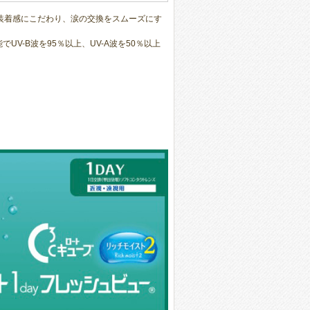
よい装着感にこだわり、涙の交換をスムーズにす
V-B波を95％以上、UV-A波を50％以上