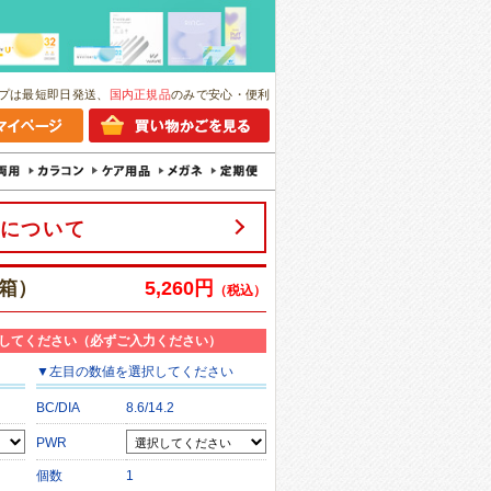
プは最短即日発送、
国内正規品
のみで安心・便利
について
2箱）
5,260円
（税込）
してください（必ずご入力ください）
▼
左目
の数値を選択してください
BC/DIA
8.6/14.2
PWR
個数
1