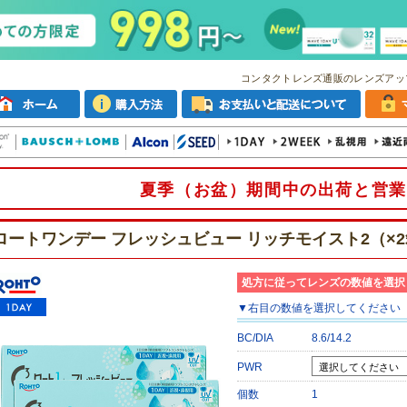
コンタクトレンズ通販のレンズアッ
夏季（お盆）期間中の出荷と営業
ロートワンデー フレッシュビュー リッチモイスト2（×
処方に従ってレンズの数値を選択
▼
右目
の数値を選択してください
BC/DIA
8.6/14.2
PWR
個数
1