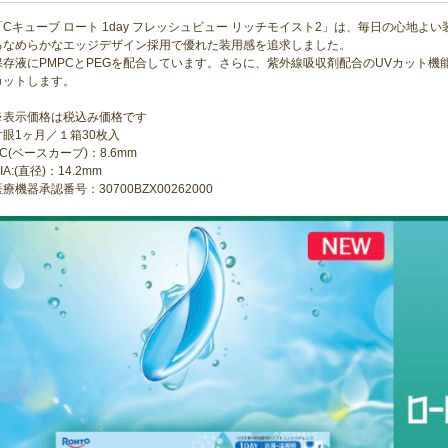
「Cキューブ ロート 1day フレッシュビュー リッチモイスト2」は、毎日の心地
るなめらかなエッジデザイン採用で優れた装用感を追求しました。
保存液にPMPCとPEGを配合しています。さらに、紫外線吸収剤配合のUVカット機能でU
カットします。
※表示価格は税込み価格です
片眼1ヶ月／１箱30枚入
BC(ベースカーブ)：8.6mm
IA:(直径)：14.2mm
療機器承認番号：30700BZX00262000