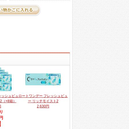
レッシュビュ
ロートワンデー フレッシュビュ
2（×8箱）
ー リッチモイスト2
円
2,630円
り
0円