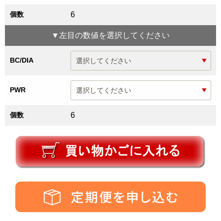
個数
6
▼
左目
の数値を選択してください
BC/DIA
PWR
個数
6