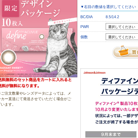
▼
右目
の数値を選択してください
BC/DIA
8.5/14.2
PWR
個数
※ご注文数量やレンズデータによっては、メ
ーカー直送にて発送させていただく場合がご
ざいます
。