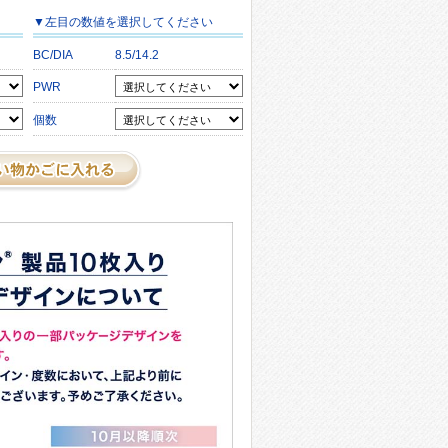
▼
左目
の数値を選択してください
BC/DIA
8.5/14.2
PWR
個数