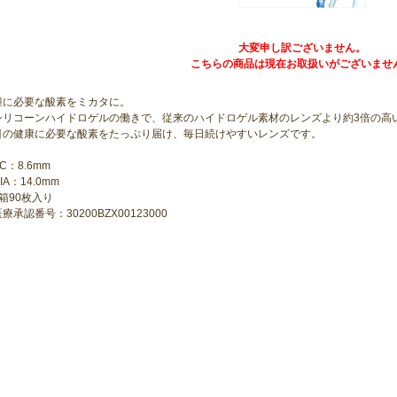
大変申し訳ございません。
こちらの商品は現在お取扱いがございませ
瞳に必要な酸素をミカタに。
シリコーンハイドロゲルの働きで、従来のハイドロゲル素材のレンズより約3倍の高
目の健康に必要な酸素をたっぷり届け、毎日続けやすいレンズです。
C：8.6mm
IA：14.0mm
1箱90枚入り
療承認番号：30200BZX00123000