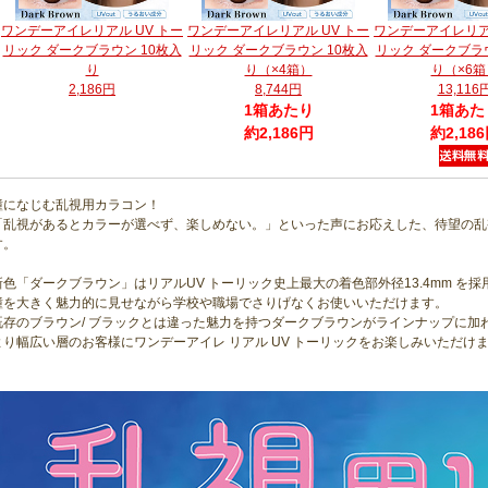
ワンデーアイレリアル UV トー
ワンデーアイレリアル UV トー
ワンデーアイレリアル
リック ダークブラウン 10枚入
リック ダークブラウン 10枚入
リック ダークブラウ
り
り（×4箱）
り（×6箱
2,186円
8,744円
13,116
1箱あたり
1箱あた
約2,186円
約2,18
瞳になじむ乱視用カラコン！
「乱視があるとカラーが選べず、楽しめない。」といった声にお応えした、待望の乱
す。
新色「ダークブラウン」はリアルUV トーリック史上最大の着色部外径13.4mm を採
瞳を大きく魅力的に見せながら学校や職場でさりげなくお使いいただけます。
既存のブラウン/ ブラックとは違った魅力を持つダークブラウンがラインナップに加
より幅広い層のお客様にワンデーアイレ リアル UV トーリックをお楽しみいただけ