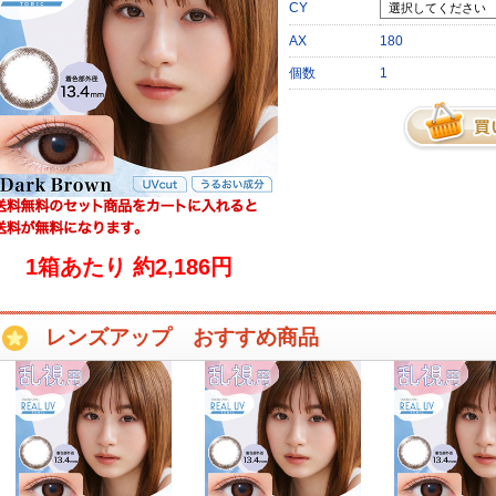
CY
AX
180
個数
1
1箱あたり 約2,186円
レンズアップ おすすめ商品