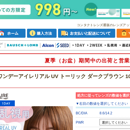
コンタクトレンズ通販のレンズアッ
夏季（お盆）期間中の出荷と営業
ワンデーアイレリアル UV トーリック ダークブラウン 1
処方に従ってレンズの数値を選択
▼
右目
の数値を選択してください
BC/DIA
8.6/14.2
PWR