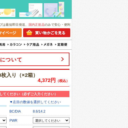
プは最短即日発送、
国内正規品
のみで安心・便利
について
0枚入り（×2箱）
4,372円
（税込）
してください（必ずご入力ください）
▼
左目
の数値を選択してください
BC/DIA
8.6/14.2
PWR