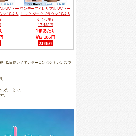
 UV トー
ワンデーアイレリアル UV トー
ン 10枚入
リック ダークブラウン 10枚入
）
り（×8箱）
円
17,488円
り
1箱あたり
6円
約2,186円
視用1日使い捨てカラーコンタクトレンズで
用。
わったことで、
ます。