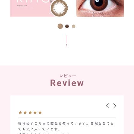
してます感があまりなくて、とても自然な感
毎月必ずこちらの商品を使っています。自然な色でと
レンズの見た目はヘーゼルナ
仕事用で
の方にもオススメです。またリピします！
ても気に入っています。
いですが、装着してみると自
やすいで