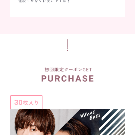
値段もかなりお安いですね！
えます。
ほぼ、1
ない気が
30
枚入り