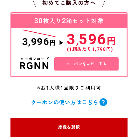
初めてご購入の方へ
30
2
枚入り
箱セット対象
3
596
3,996
,
円
円
▼
(1箱あたり1,798円)
クーポンコード
RGNN
クーポンをコピーする
※お1人様1回限りご利用可
クーポンの使い方はこちら
度数を選択