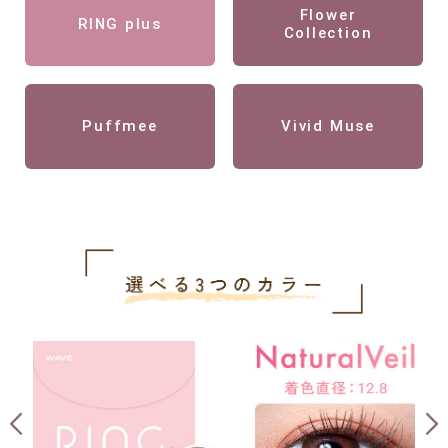
Flower
RING plus
Collection
Puffmee
Vivid Muse