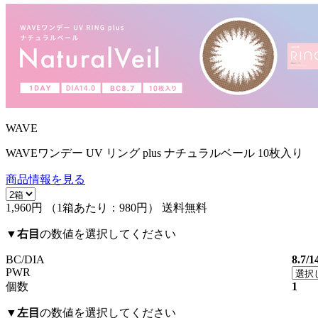
WAVE
WAVEワンデー UV リング plus ナチュラルベール 10枚入り
商品情報を見る
1,960円
（1箱あたり：
980円
）
送料無料
▼
右目
の数値を選択してください
BC/DIA
8.7/1
PWR
個数
1
▼
左目
の数値を選択してください