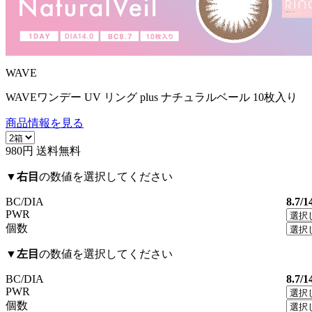
WAVE
WAVEワンデー UV リング plus ナチュラルベール 10枚入り
商品情報を見る
980円
送料無料
▼
右目
の数値を選択してください
BC/DIA
8.7/1
PWR
個数
▼
左目
の数値を選択してください
BC/DIA
8.7/1
PWR
個数