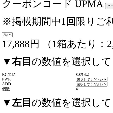
クーポンコード
UPMA
※掲載期間中1回限りご
17,888円
（1箱あたり：
2
▼
右目
の数値を選択して
BC/DIA
8.8/14.2
PWR
ADD
個数
4
▼
左目
の数値を選択して