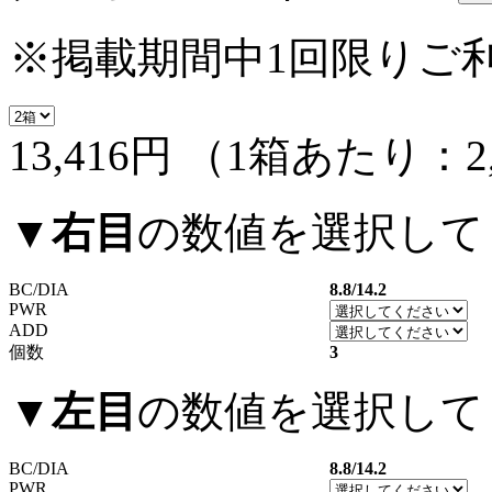
※掲載期間中1回限りご
13,416円
（1箱あたり：
2
▼
右目
の数値を選択して
BC/DIA
8.8/14.2
PWR
ADD
個数
3
▼
左目
の数値を選択して
BC/DIA
8.8/14.2
PWR