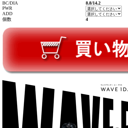
BC/DIA
8.8/14.2
PWR
ADD
個数
4