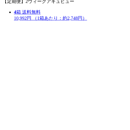
【定期便】2ウィークアキュビュー
4
箱
送料無料
10,992円
（1箱あたり：
約2,748円
）