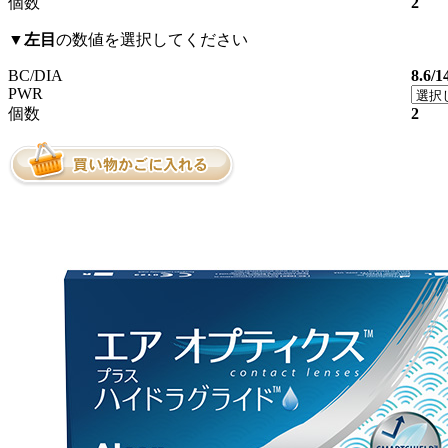
個数
2
▼
左目
の数値を選択してください
BC/DIA
8.6/1
PWR
個数
2