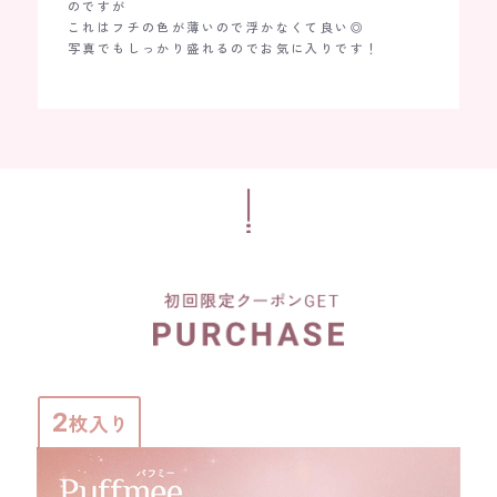
のですが
マンスリ
これはフチの色が薄いので浮かなくて良い◎
たいと思
写真でもしっかり盛れるのでお気に入りです！
2
枚入り