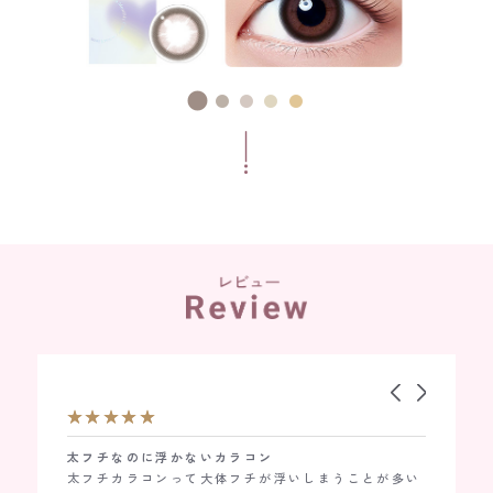
ルでつけやすいし値段も安いからリピしま
太フチなのに浮かないカラコン
発色もよく光が入った時とっ
きゅるき
太フチカラコンって大体フチが浮いしまうことが多い
きゅるき